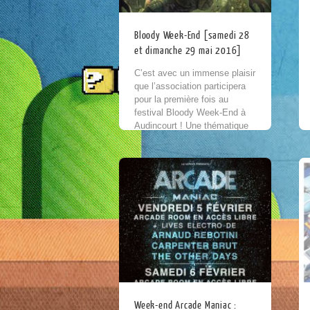
Bloody Week-End [samedi 28
et dimanche 29 mai 2016]
C’est avec un immense plaisir
que l’association participera
pour la première fois au
festival Bloody Week-End à
Audincourt ! Une thématique
spéciale horreur & fantastique
sera présentée à l’occasion
de...
Week-end Arcade Maniac :