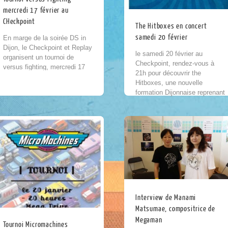
mercredi 17 février au
CHeckpoint
The Hitboxes en concert
samedi 20 février
En marge de la soirée DS in
Dijon, le Checkpoint et Replay
le samedi 20 février au
organisent un tournoi de
Checkpoint, rendez-vous à
versus fighting, mercredi 17
21h pour découvrir the
février à 20h. Au programme,
Hitboxes, une nouvelle
du jeu de baston, du...
formation Dijonnaise reprenant
les plus grands thèmes du jeu
vidéo rétro à travers une
multitude...
Interview de Manami
Matsumae, compositrice de
Megaman
Tournoi Micromachines