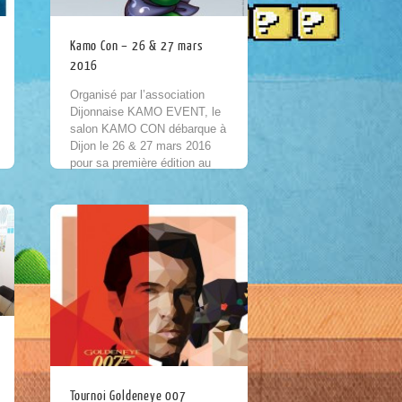
Kamo Con – 26 & 27 mars
2016
Organisé par l’association
Dijonnaise KAMO EVENT, le
salon KAMO CON débarque à
Dijon le 26 & 27 mars 2016
pour sa première édition au
palais des congrès ! Replay
sera...
Tournoi Goldeneye 007