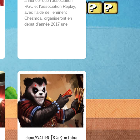
annoncer que l’association
RGC et l’association Replay,
avec l’aide de l’éminent
Chezmoa, organiseront en
début d’année 2017 une
convention public sur le jeu
vidéo...
.dijon//SAITEN [8 & 9 octobre