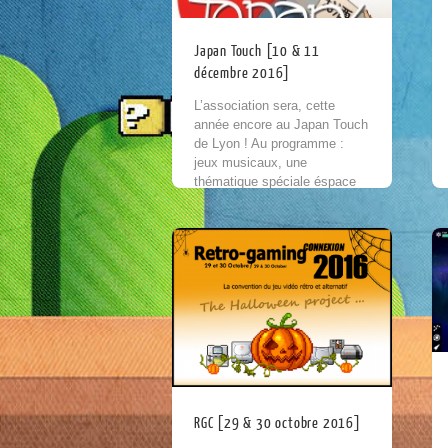
Japan Touch [10 & 11
décembre 2016]
L’association sera, cette
année encore au Japan Touch
de Lyon ! Au programme :
jeux musicaux, une
thématique spéciale éspace
et plein d’autres surpises…
Rendez-vous au au parc des
expositions...
RGC [29 & 30 octobre 2016]