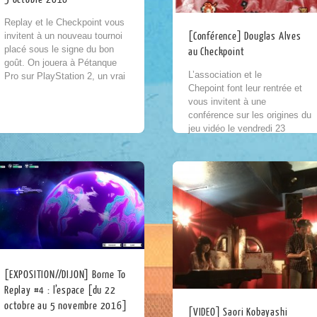
Replay et le Checkpoint vous
invitent à un nouveau tournoi
[Conférence] Douglas Alves
placé sous le signe du bon
au Checkpoint
goût. On jouera à Pétanque
L’association et le
Pro sur PlayStation 2, un vrai
Chepoint font leur rentrée et
bon jeu qu’il...
vous invitent à une
conférence sur les origines du
jeu vidéo le vendredi 23
septembre ! La conférence
sera animée par Douglas
Alves,...
[EXPOSITION//DIJON] Borne To
Replay #4 : l’espace [du 22
octobre au 5 novembre 2016]
[VIDEO] Saori Kobayashi