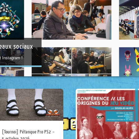
seaux sociaux
 Instagram !
[Tournoi] Pétanque Pro PS2 –
5 octobre 2016