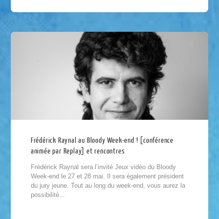
Frédérick Raynal au Bloody Week-end ! [conférence
animée par Replay] et rencontres
Frédérick Raynal sera l’invité Jeux vidéo du Bloody
Week-end le 27 et 28 mai. Il sera également président
du jury jeune. Tout au long du week-end, vous aurez la
possibilité...