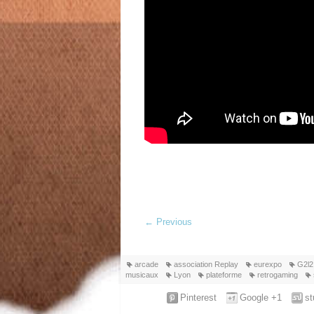
←
Previous
arcade
association Replay
eurexpo
G2l2
musicaux
Lyon
plateforme
retrogaming
Pinterest
Google +1
s