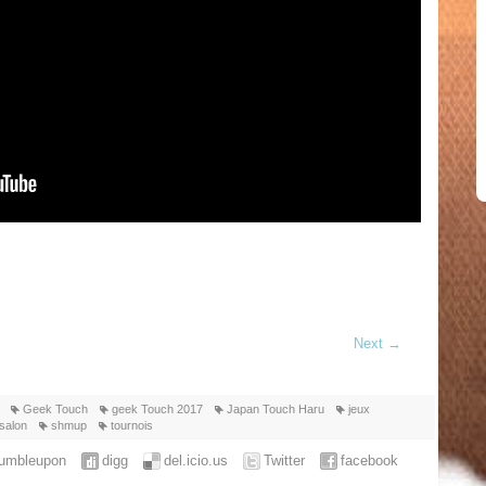
Next
→
Geek Touch
geek Touch 2017
Japan Touch Haru
jeux
salon
shmup
tournois
tumbleupon
digg
del.icio.us
Twitter
facebook