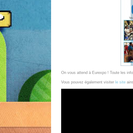
On vous attend à Eurexpo ! Toute les inf
Vous pouvez également visiter
le site
ains