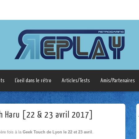
ts
L’oeil dans le rétro
Articles/Tests
Amis/Partenaires
h Haru [22 & 23 avril 2017]
ère fois à la
Geek Touch de Lyon le 22 et 23 avril
.