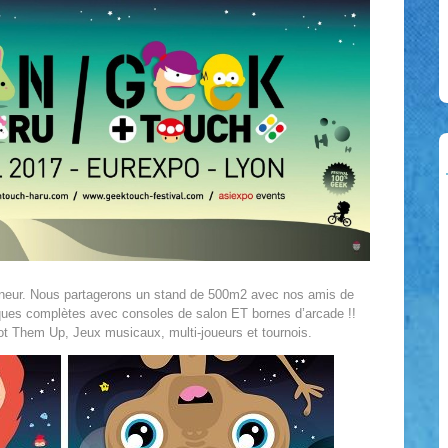
honneur. Nous partagerons un stand de 500m2 avec nos amis de
ques complètes avec consoles de salon ET bornes d’arcade !!
t Them Up, Jeux musicaux, multi-joueurs et tournois.