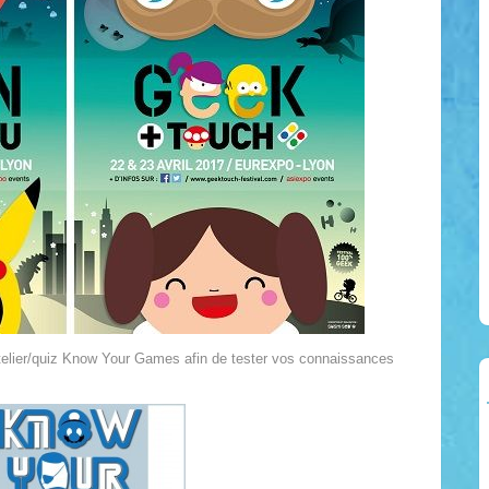
telier/quiz Know Your Games afin de tester vos connaissances