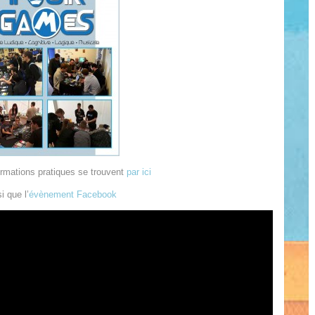
ormations pratiques se trouvent
par ici
i que l’
évènement Facebook