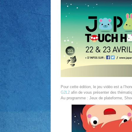
Pour cette édition, le jeu vidéo est a l’
G2L2
afin de vous présenter des thémati
Au programme : Jeux de plateforme, Shoo