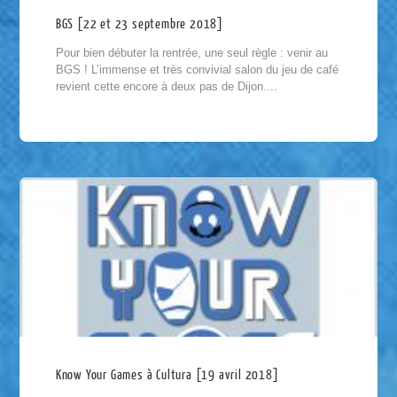
BGS [22 et 23 septembre 2018]
Pour bien débuter la rentrée, une seul règle : venir au
BGS ! L’immense et très convivial salon du jeu de café
revient cette encore à deux pas de Dijon....
Know Your Games à Cultura [19 avril 2018]