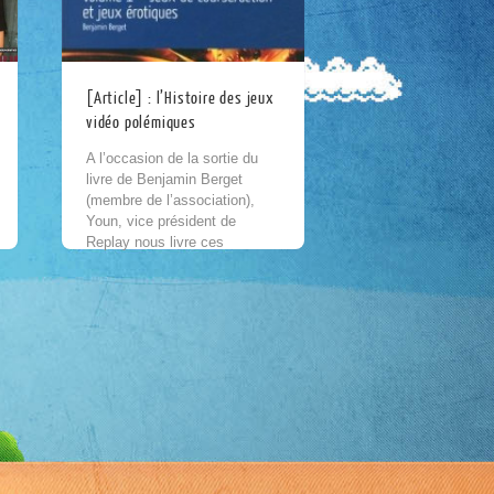
[Article] : l’Histoire des jeux
vidéo polémiques
A l’occasion de la sortie du
livre de Benjamin Berget
(membre de l’association),
Youn, vice président de
Replay nous livre ces
impressions sur cet ouvrage.
Nous avons rencontré
Benjamin Berget...