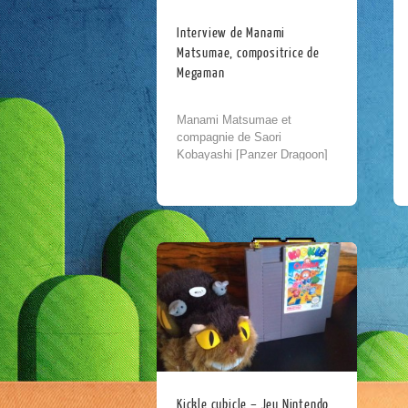
Interview de Manami
Matsumae, compositrice de
Megaman
Manami Matsumae et
compagnie de Saori
Kobayashi [Panzer Dragoon]
Lors de l’édition 2015 de
Japan Expo, l’association à
eu la chance rencontrer la
compositrice Manami
Matsumae sur le stand...
Kickle cubicle – Jeu Nintendo