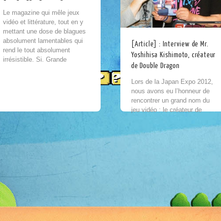
Le magazine qui mêle jeux
vidéo et littérature, tout en y
mettant une dose de blagues
absolument lamentables qui
[Article] : Interview de Mr.
rend le tout absolument
Yoshihisa Kishimoto, créateur
irrésistible. Si. Grande
de Double Dragon
nouvelle ! Un tout nouveau...
Lors de la Japan Expo 2012,
nous avons eu l’honneur de
rencontrer un grand nom du
jeu vidéo : le créateur de
Double Dragon en compagnie
de Florent Gorges (Historien...