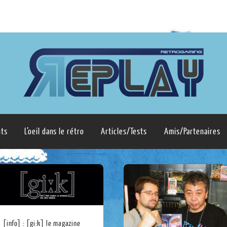
ts
L’oeil dans le rétro
Articles/Tests
Amis/Partenaires
[info] : [gi:k] le magazine