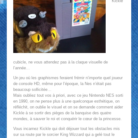
Kickle
cubicle, ne vous attendez pas à la claque visuelle de
l’année…
Un jeu où les graphismes feraient frémir n’importe quel joueur
de console HD, même pour l’époque, la Nes n’était pas
beaucoup sollicitée…
Mais oubliez tout vos à priori, avec ce jeu Nintendo NES sorti
en 1990, on ne pense plus à une quelconque esthétique, on
réfléchit, on oublie le visuel et on se demande comment aider
Kickle à se sortir des pièges de la banquise des quatre
mondes, à sauver le roi et conquérir le cœur de la princesse.
Vous incarnez Kickle qui doit déjouer tout les obstacles mis
sur sa route par le sorcier King Wizzard qui a gelé tout le