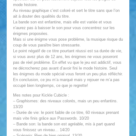
mode histoire.
Au niveau graphique c’est coloré et sert le titre sans que l’on
ait à douter des qualités du titre.
La bande son est enfantine, mais elle est variée et vous
n’aurez pas à baisser le son pour vous concentrez sur les
énigmes proposées.
Mais si une énigme vous pose problème, la musique risque du
coup de vous paraître bien stressante.
Le point négatif de ce titre pourtant réussi est sa durée de vie,
si vous avez plus de 12 ans, les énigmes ne vous poseront
pas de réel problème. En effet vu que le jeu est addictif, vous
ne décrocherez pas avant d’avoir fini le mode histoire. Seul
les énigmes du mode spécial vous feront un peu plus réfléchir.
En conclusion, ce jeu m’a marqué mais y rejouer ne m’a pas
occupé bien longtemps, ce que je regrette!
Mes notes pour Kickle Cubicle :
– Graphismes: des niveaux colorés, mais un peu enfantins.
13/20
– Durée de vie: le point faible de ce titre, 60 niveaux prenant
mais vite finis grâce aux Passwords. 10/20
– Bande son: la bande son est agréable, mis à part quand
vous finissez un niveau… 14/20
– Scénario: Rien de bien original. 13/20