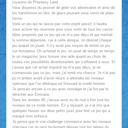
royaume de Phantasy Land.
Vous disposez du pouvoir de geler vos adversaires et ainsi de
les transformer en bloc de glace pouvant vous servir de plate-
forme.
Voilà un jeu qui ne laisse pas votre esprit passif, il faudra
vous activer les neurones pour vous sortir de tous les casse-
têtes proposés par ce jeu qui ne m’a pas déçu et qui méritait
la somme dépensée, car à cette époque, on désirait chaque
jeu auquel on jouait. Il n’y avait pas moyen de tester un jeu
sur émulateur. On achetait le jeu, on avait de temps en temps
lu un magazine, pour trouver une aide quand au choix de
toutes ces possibilités divertissantes qui s’offraient à nous. Et
j’avoue que cet achat impulsif ne m’a pas déçu, je ne
connaissais pas ce jeu, mais j’ai tenté ma chance. Je n’ai pas
pu m’arrêter avant d’avoir réussi à atteindre les niveaux
spéciaux que l’on débloque en finissant le mode histoire.
Je pensais encore à ce jeu avec nostalgie et j’ai fini par le
dénicher aux Emmaüs.
Dans les années 90, j’avoue avoir eu du mal à finir tout les
niveaux de ce mode histoire. En y rejouant, je n’ai mis que
quelques heures sur deux petits jours pour finir ce jeu qui a
marqué mon enfance.
Je pense que le vrai challenge commence avec les niveaux
spéciaux car on peut facilement déjouer tout les pièges du