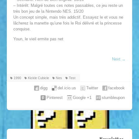
– Intérêt: Malgré toutes ces notes passables, ce jeu reste un
très bon jeu de la Nintendo NES. 15/20
Un concept simple, mais très addictif. Essayez le et vous ne
lâcherez la manette qu’une fois le Roi délivré et la princesse
conquise.
Youn, le vieil ermite pas net
Next
→
1990
Kickle Cubicle
Nes
Test
digg
del.icio.us
Twitter
facebook
Pinterest
Google +1
stumbleupon