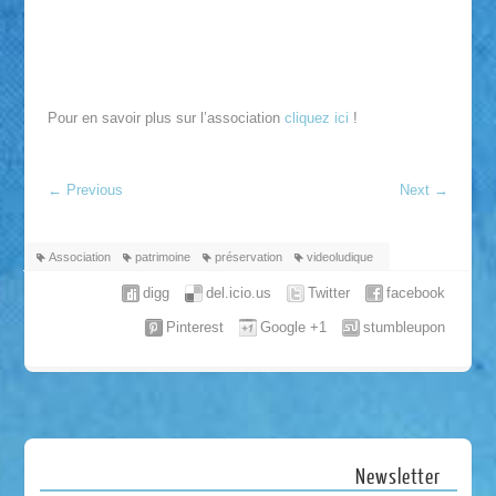
Pour en savoir plus sur l’association
cliquez ici
!
←
Previous
Next
→
Association
patrimoine
préservation
videoludique
digg
del.icio.us
Twitter
facebook
Pinterest
Google +1
stumbleupon
Newsletter