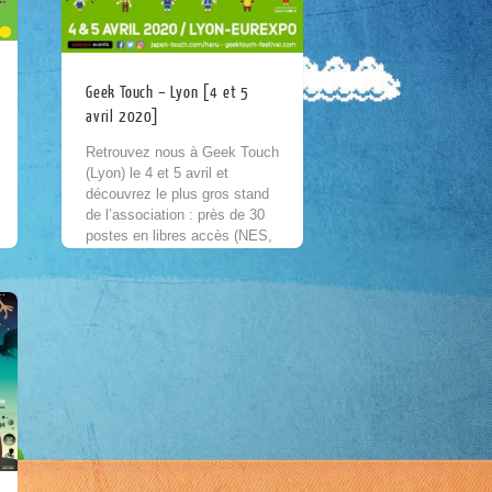
Geek Touch – Lyon [4 et 5
avril 2020]
Retrouvez nous à Geek Touch
(Lyon) le 4 et 5 avril et
découvrez le plus gros stand
de l’association : près de 30
postes en libres accès (NES,
Mega Drive,...