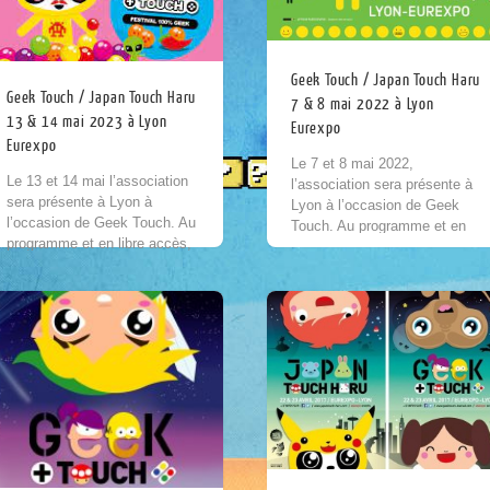
Geek Touch / Japan Touch Haru
Geek Touch / Japan Touch Haru
7 & 8 mai 2022 à Lyon
13 & 14 mai 2023 à Lyon
Eurexpo
Eurexpo
Le 7 et 8 mai 2022,
Le 13 et 14 mai l’association
l’association sera présente à
sera présente à Lyon à
Lyon à l’occasion de Geek
l’occasion de Geek Touch. Au
Touch. Au programme et en
programme et en libre accès,
libre accès : une rétrospective
c’est près d’une trentaine
Street Fighter (qui fête ses...
machines mythiques que
nous proposons de...