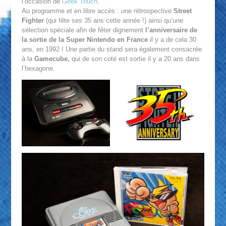
l’occasion de
Geek Touch
.
Au programme et en libre accès : une rétrospective
Street
Fighter
(qui fête ses 35 ans cette année !) ainsi qu’une
sélection spéciale afin de fêter dignement
l’anniversaire de
la sortie de la Super Nintendo en France
il y a de cela 30
ans, en 1992 ! Une partie du stand sera également consacrée
à la
Gamecube,
qui de son coté est sortie il y a 20 ans dans
l’hexagone.