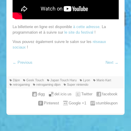
La billetterie en ligne est disponible
à cette adresse
. La
programmation et à suivre sur
le site du festival
!
Vous pouvez également suivre le salon sur les
réseaux
sociaux
!
←
Previous
Next
→
Dijon
Geek Touch
Japan Touch Haru
Lyon
Mario Kart
retrogaming
retrogaming dijon
Super nintendo
digg
del.icio.us
Twitter
facebook
Pinterest
Google +1
stumbleupon