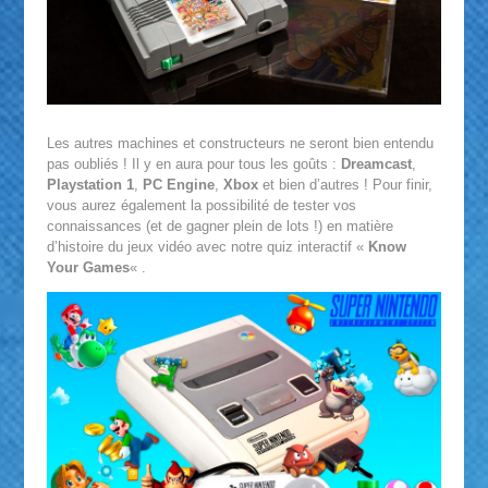
Les autres machines et constructeurs ne seront bien entendu
pas oubliés ! Il y en aura pour tous les goûts :
Dreamcast
,
Playstation 1
,
PC Engine
,
Xbox
et bien d’autres ! Pour finir,
vous aurez également la possibilité de tester vos
connaissances (et de gagner plein de lots !) en matière
d’histoire du jeux vidéo avec notre quiz interactif «
Know
Your Games
« .