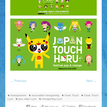
←
Previous
Next
→
Asiexpoevent
association retrogaming
Geek Touch
Geek Touch
Lyon
jeux video Lyon
retrogaming Lyon
digg
del.icio.us
Twitter
facebook