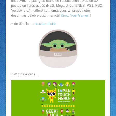
découvrez le plus gros stand de l’association : près de 30
postes en libres accès (NES, Mega Drive, SNES, PS1, PS2,
Vectrex etc.) , différents thématiques ainsi que notre
désormais célèbre quiz interactif
Know Your Games
!
+ de détails sur
le site officiel
+ d’infos à venir…