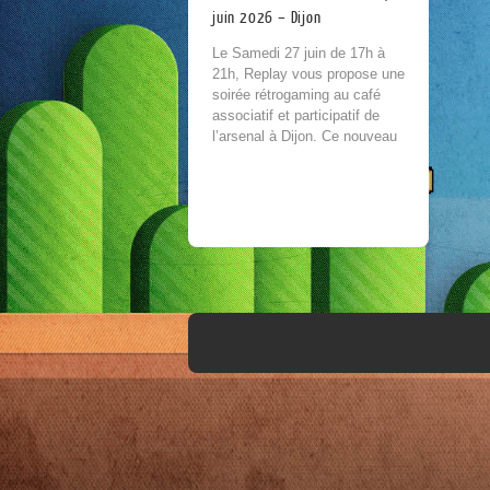
juin 2026 – Dijon
Le Samedi 27 juin de 17h à
21h, Replay vous propose une
soirée rétrogaming au café
associatif et participatif de
l’arsenal à Dijon. Ce nouveau
lieu culturel situé au coeur...