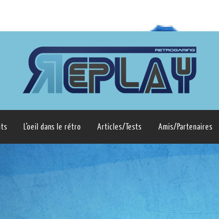
ts
L’oeil dans le rétro
Articles/Tests
Amis/Partenaires