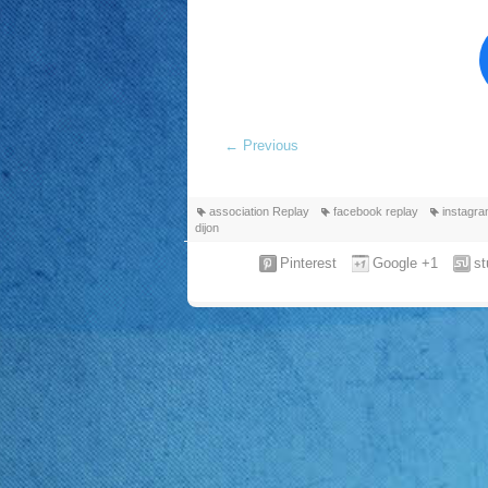
←
Previous
association Replay
facebook replay
instagr
dijon
Pinterest
Google +1
s