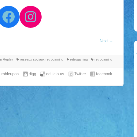
Facebook
Instagram
Next
→
am Replay
réseaux sociaux retrogaming
retrogaming
retrogaming
tumbleupon
digg
del.icio.us
Twitter
facebook