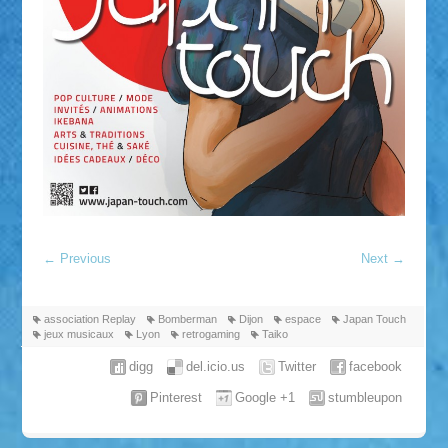
←
Previous
Next
→
association Replay
Bomberman
Dijon
espace
Japan Touch
jeux musicaux
Lyon
retrogaming
Taiko
digg
del.icio.us
Twitter
facebook
Pinterest
Google +1
stumbleupon