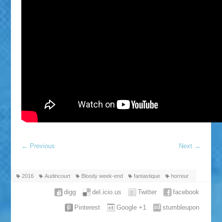
←
Previous
Next
→
2016
Audincourt
Bloody week-end
fantastique
horreur
digg
del.icio.us
Twitter
facebook
Pinterest
Google +1
stumbleupon