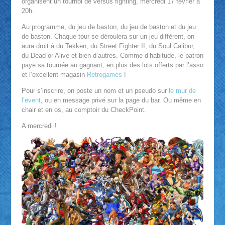
organisent un tournoi de versus fighting, mercredi 17 février à
20h.
Au programme, du jeu de baston, du jeu de baston et du jeu
de baston. Chaque tour se déroulera sur un jeu différent, on
aura droit à du Tekken, du Street Fighter II, du Soul Calibur,
du Dead or Alive et bien d’autres. Comme d’habitude, le patron
paye sa tournée au gagnant, en plus des lots offerts par l’asso
et l’excellent magasin
Retrogames
!
Pour s’inscrire, on poste un nom et un pseudo sur
le mur de
l’event
, ou en message privé sur la page du bar. Ou même en
chair et en os, au comptoir du CheckPoint.
A mercredi !