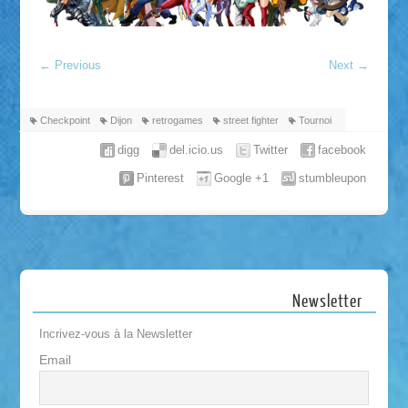
←
Previous
Next
→
Checkpoint
Dijon
retrogames
street fighter
Tournoi
digg
del.icio.us
Twitter
facebook
Pinterest
Google +1
stumbleupon
Newsletter
Incrivez-vous à la Newsletter
Email