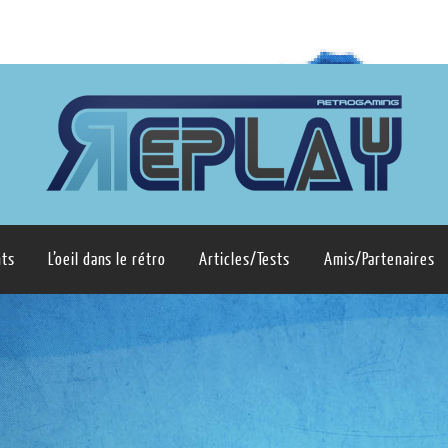
ts
L’oeil dans le rétro
Articles/Tests
Amis/Partenaires