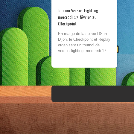
Tournoi Versus Fighting
mercredi 17 février au
CHeckpoint
En marge de la soirée DS in
Dijon, le Checkpoint et Replay
organisent un tournoi de
versus fighting, mercredi 17
février à 20h. Au programme,
du jeu de baston, du...