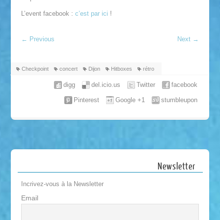
L’event facebook :
c’est par ici
!
←
Previous
Next
→
Checkpoint
concert
Dijon
Hitboxes
rétro
digg
del.icio.us
Twitter
facebook
Pinterest
Google +1
stumbleupon
Newsletter
Incrivez-vous à la Newsletter
Email