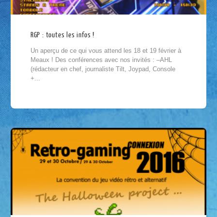
RGP : toutes les infos !
Un aperçu de ce qui vous attend les 18 et 19 février à
Meaux ! Des conférences avec nos invités : –AHL
(rédacteur en chef, journaliste Tilt, Joypad, Console
+...