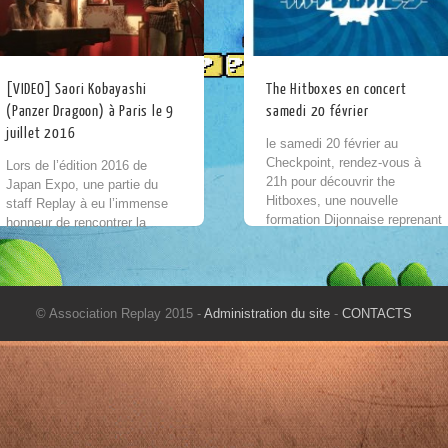
[VIDEO] Saori Kobayashi
The Hitboxes en concert
(Panzer Dragoon) à Paris le 9
samedi 20 février
juillet 2016
le samedi 20 février au
Checkpoint, rendez-vous à
Lors de l’édition 2016 de
21h pour découvrir the
Japan Expo, une partie du
Hitboxes, une nouvelle
staff Replay à eu l’immense
formation Dijonnaise reprenant
honneur de rencontrer la
les plus grands thèmes du jeu
compositrice Saori Kobayashi
vidéo rétro à travers une
(Panzer Dragoon saga,
multitude...
NiGHTS etc.) grâce à la...
© Association Replay 2015 -
Administration du site
-
CONTACTS