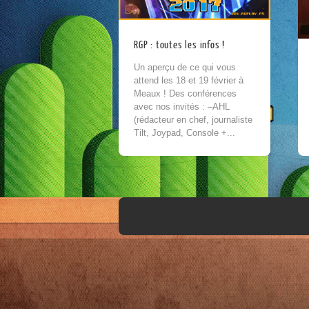
RGP : toutes les infos !
Un aperçu de ce qui vous
attend les 18 et 19 février à
Meaux ! Des conférences
avec nos invités : –AHL
(rédacteur en chef, journaliste
Tilt, Joypad, Console +...