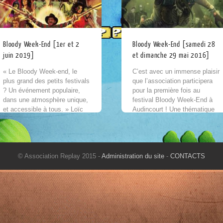
Bloody Week-End [1er et 2
Bloody Week-End [samedi 28
juin 2019]
et dimanche 29 mai 2016]
« Le Bloody Week-end, le
C’est avec un immense plaisir
plus grand des petits festivals
que l’association participera
? Un événement populaire,
pour la première fois au
dans une atmosphère unique,
festival Bloody Week-End à
et accessible à tous. » Loïc
Audincourt ! Une thématique
Bugnon, fondateur et directeur
spéciale horreur & fantastique
artistique du festival. C’est...
sera présentée à l’occasion
de...
© Association Replay 2015 -
Administration du site
-
CONTACTS