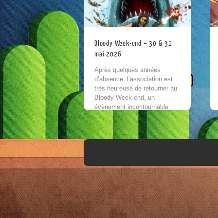
Bloody Week-end – 30 & 31
mai 2026
Après quelques années
d’absence, l’association est
très heureuse de retourner au
Bloody Week-end, un
évènement incontournable
pour les passionnés de
cinéma fantastique et
horrifique. Pour cette nouvelle
édition, Replay vous...