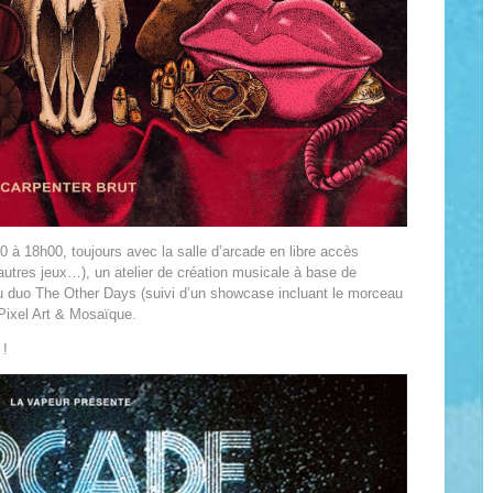
 à 18h00, toujours avec la salle d’arcade en libre accès
utres jeux…), un atelier de création musicale à base de
duo The Other Days (suivi d’un showcase incluant le morceau
er Pixel Art & Mosaïque.
i
!