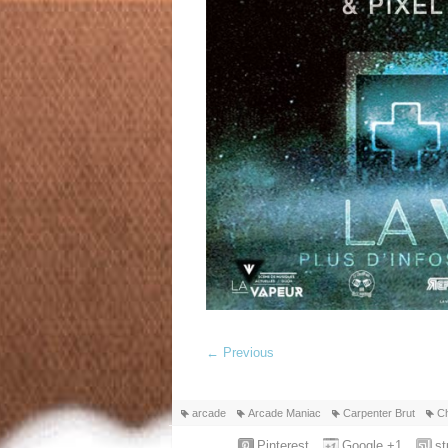
←
Previous
arcade
Arcade Maniac
Carpenter Brut
C
Pinterest
Google +1
s