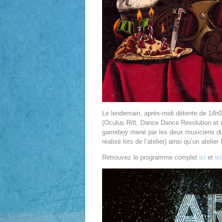
Le lendemain, après-midi détente de 14h00
(Oculus Rift, Dance Dance Revolution et a
gameboy mené par les deux musiciens du 
réalisé lors de l’atelier) ainsi qu’un ateli
Retrouvez le programme complet
ici
et
ic