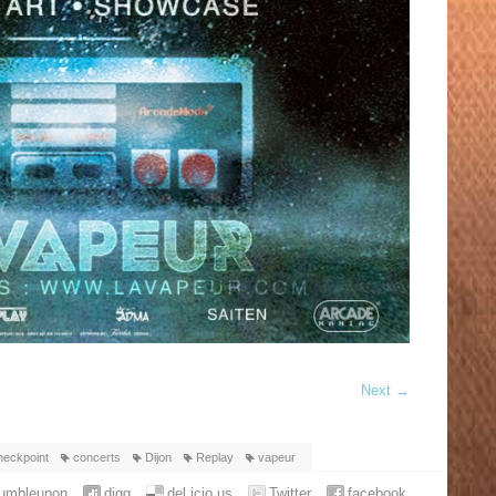
Next
→
heckpoint
concerts
Dijon
Replay
vapeur
tumbleupon
digg
del.icio.us
Twitter
facebook