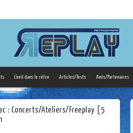
ts
L’oeil dans le rétro
Articles/Tests
Amis/Partenaires
c : Concerts/Ateliers/Freeplay [5
n