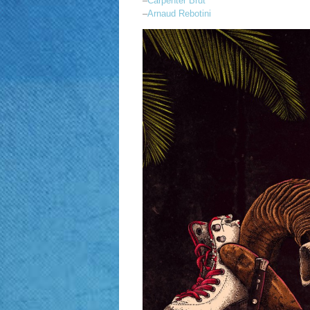
–
Carpenter Brut
–
Arnaud Rebotini