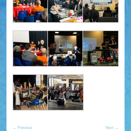
←
Previous
Next
→