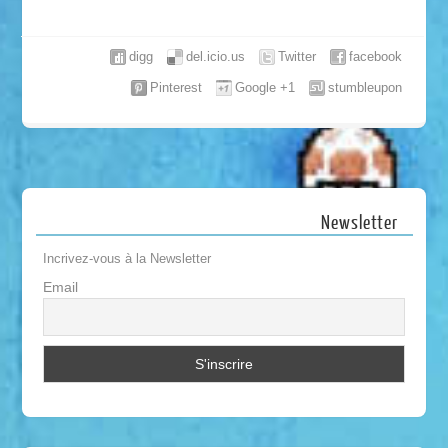
digg
del.icio.us
Twitter
facebook
Pinterest
Google +1
stumbleupon
Newsletter
Incrivez-vous à la Newsletter
Email