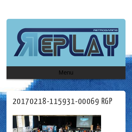
Menu
20170218-115931-00069 RGP