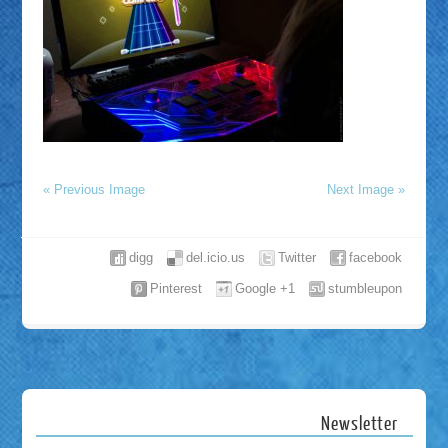
« Previous Image
Next Image »
digg
del.icio.us
Twitter
facebook
Pinterest
Google +1
stumbleupon
Newsletter