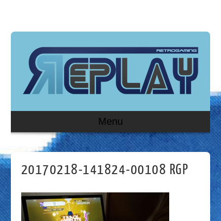
Menu
20170218-141824-00108 RGP