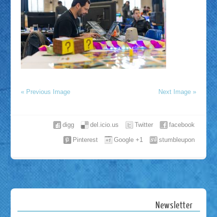
« Previous Image
Next Image »
digg
del.icio.us
Twitter
facebook
Pinterest
Google +1
stumbleupon
Newsletter