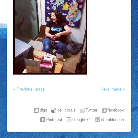
« Previous Image
Next Image »
digg
del.icio.us
Twitter
facebook
Pinterest
Google +1
stumbleupon