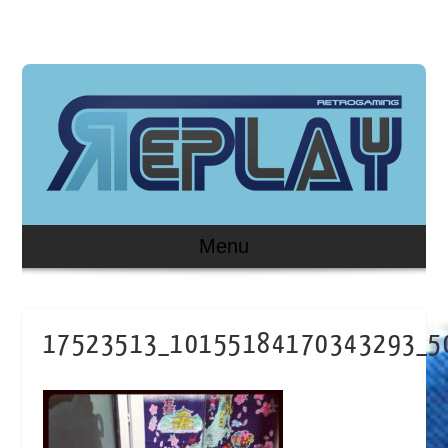
Menu
17523513_10155184170343293_5