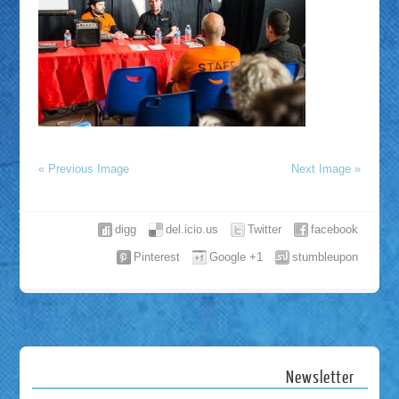
« Previous Image
Next Image »
digg
del.icio.us
Twitter
facebook
Pinterest
Google +1
stumbleupon
Newsletter