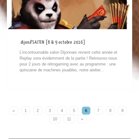
.dijon//SAITEN [8 & 9 octobre 2016]
L’incontournable salon Dijonnais revient cette année et
Replay sera évidemment de la partie ! Retrouvez-nous
pour 2 jours de rétrogaming avec au programme : une
quinzaine de machines jouables, notre atelier...
«
1
2
3
4
5
6
7
8
9
10
11
»