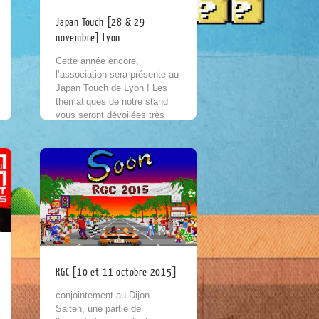
Japan Touch [28 & 29
novembre] Lyon
Cette année encore,
l’association sera présente au
Japan Touch de Lyon ! Les
thématiques de notre stand
vous seront dévoilées très
prochainement…
RGC [10 et 11 octobre 2015]
conjointement au Dijon
Saiten, une partie de