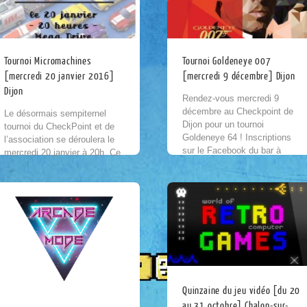
Tournoi Micromachines
Tournoi Goldeneye 007
[mercredi 20 janvier 2016]
[mercredi 9 décembre] Dijon
Dijon
Rendez-vous mercredi 9
décembre au Checkpoint de
Le désormais sempiternel
Dijon pour un tournoi
tournoi du CheckPoint et de
Goldeneye 64 ! Inscriptions
l’association se déroulera le
sur le Facebook du bar à
mercredi 20 janvier à 20h. Ce
cette adresse ; )
mois-ci : MicroMachines sur
Mega Drive ! Comme toujours
l’inscription se fait...
Quinzaine du jeu vidéo [du 20
au 31 octobre] Chalon-sur-