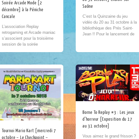
Soirée Arcade Mode [2
Saône
décembre] à la Péniche
C’est la Quinzaine du jeu
Cancale
vidéo du 20 au 31 octobre à la
L’association Replay
bibliothèque des Prés Saint-
retrogaming et Arcade maniac
Jean !! Pour le lancement de
s’associent pour la troisième
l’espace Jeux vidéo, la
session de la soirée
Bibliothèque et l’Association
#ArcadeMode sur Dijon avec
Replay...
comme thème la musique et
le jeu électronique. RDV dès
19h avec...
Borne To Replay #3 : Les jeux
d’horreur [Exposition du 17
au 31 octobre]
Tournoi Mario Kart [mercredi 7
Vous aimez le grand frisson ?
octobre – Le Checkpoint –