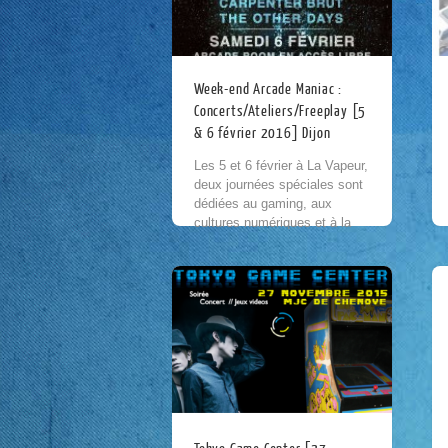
Week-end Arcade Maniac :
Concerts/Ateliers/Freeplay [5
& 6 février 2016] Dijon
Les 5 et 6 février à La Vapeur,
deux journées spéciales sont
dédiées au gaming, aux
cultures numériques et à la
musique électronique. Au
programme, des ateliers
autour de la...