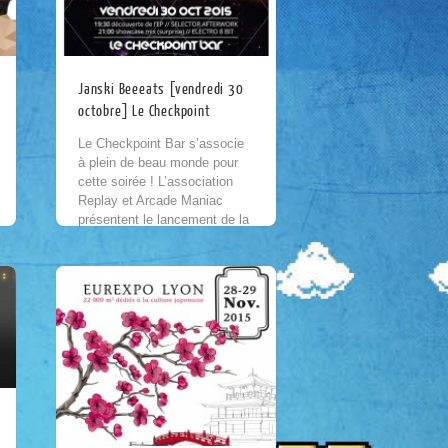
Janski Beeeats [vendredi 30
octobre] Le Checkpoint
Le Checkpoint Bar s’associe
à plein de beau monde pour
cette soirée ! L’association
Replay et Arcade Maniac
présentent le lancement de la
collection #ArcadeMode sur le
label Dijonnais Police...