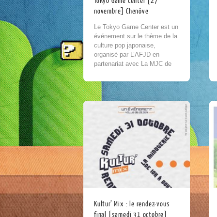
Tokyo Game Center [27
novembre] Chenôve
Le Tokyo Game Center est un
événement sur le thème de la
culture pop japonaise,
organisé par L’AFJD en
partenariat avec La MJC de
Chenôve et les associations
Replay, Arcade...
Kultur’ Mix : le rendez-vous
final [samedi 31 octobre]