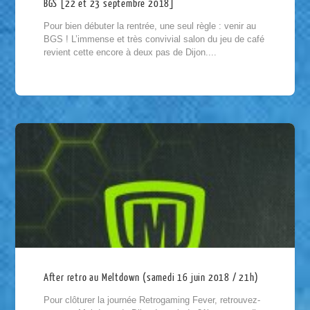
BGS [22 et 23 septembre 2018]
Pour bien débuter la rentrée, une seul règle : venir au
BGS ! L’immense et très convivial salon du jeu de café
revient cette encore à deux pas de Dijon....
After retro au Meltdown (samedi 16 juin 2018 / 21h)
Pour clôturer la journée Retrogaming Fever, retrouvez-