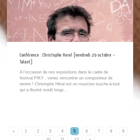
Conférence : Christophe Heral [vendredi 20 octobre –
Talant]
A l’occasion de nos expositions dans le cadre du
festival PIKY , venez rencontrer un compositeur de
renom ! Christophe Héral est un musicien touche-à-tout
qui a illustré moult longs...
«
1
2
3
4
5
6
7
8
9
10
11
12
»