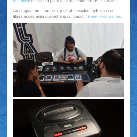
Meltdown
de Dijon à partir de 21h ce samedi 16 juin 2018 !
Au programme : Tombola, jeux et consoles mythiques en
libres accès ainsi que notre quiz interactif
Know Your Games
.