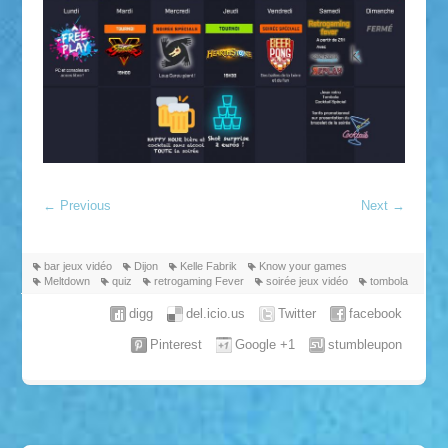
←
Previous
Next
→
bar jeux vidéo
Dijon
Kelle Fabrik
Know your games
Meltdown
quiz
retrogaming Fever
soirée jeux vidéo
tombola
digg
del.icio.us
Twitter
facebook
Pinterest
Google +1
stumbleupon