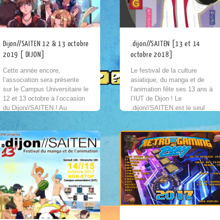
Dijon//SAITEN 12 & 13 octobre
.dijon//SAITEN [13 et 14
2019 [ DIJON]
octobre 2018]
Cette année encore,
Le festival de la culture
l’association sera présente
asiatique, du manga et de
sur le Campus Universitaire le
l’animation fête ses 13 ans à
12 et 13 octobre à l’occasion
l’IUT de Dijon ! Le
du Dijon//SAITEN ! Au
.dijon//SAITEN est le seul
programme : petite exposition,
festival en France à
freeplay et quiz. + d’infos...
proposer...