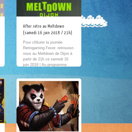
After retro au Meltdown
(samedi 16 juin 2018 / 21h)
Pour clôturer la journée
Retrogaming Fever, retrouvez-
nous au Meltdown de Dijon à
partir de 21h ce samedi 16
juin 2018 ! Au programme :
Tombola, jeux et consoles
mythiques en...