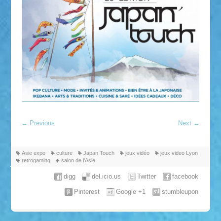
←
Previous
Next
→
Asie expo
culture
Japan Touch
jeux vidéo
jeux video Lyon
retrogaming
salon de l'Asie
digg
del.icio.us
Twitter
facebook
Pinterest
Google +1
stumbleupon