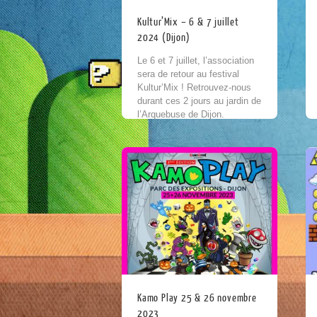
Kultur’Mix – 6 & 7 juillet
2024 (Dijon)
Le 6 et 7 juillet, l’association
sera de retour au festival
Kultur’Mix ! Retrouvez-nous
durant ces 2 jours au jardin de
l’Arquebuse de Dijon.
Kultur’Mix est le festival des
cultures...
Kamo Play 25 & 26 novembre
2023