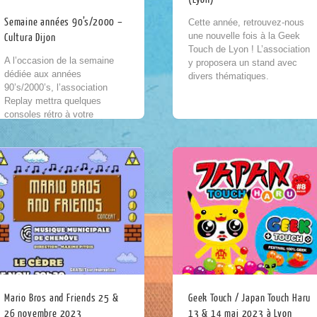
Semaine années 90’s/2000 –
Cette année, retrouvez-nous
une nouvelle fois à la Geek
Cultura Dijon
Touch de Lyon ! L’association
A l’occasion de la semaine
y proposera un stand avec
dédiée aux années
divers thématiques.
90’s/2000’s, l’association
Retrouvez les consoles de
Replay mettra quelques
salons incontournables, de
consoles rétro à votre
l’Atarai 2600...
disposition ! Retrouvez la
Super Nintendo, la Mega
Drive ou encore des
classiques...
Mario Bros and Friends 25 &
Geek Touch / Japan Touch Haru
26 novembre 2023
13 & 14 mai 2023 à Lyon