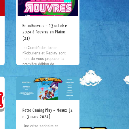
RetroRouvres – 13 octobre
2024 à Rouvres-en-Plaine
(21)
Le Comité des loisirs
rRoburiens et Replay sont
fiers de vous proposer la
première édition de
RetroRouvres! Venez
découvrir ou redécouvrir les
consoles de jeux vidéos des
années 80/90/2000 à...
Retro Gaming Play – Meaux [2
et 3 mars 2024]
Une crise sanitaire et