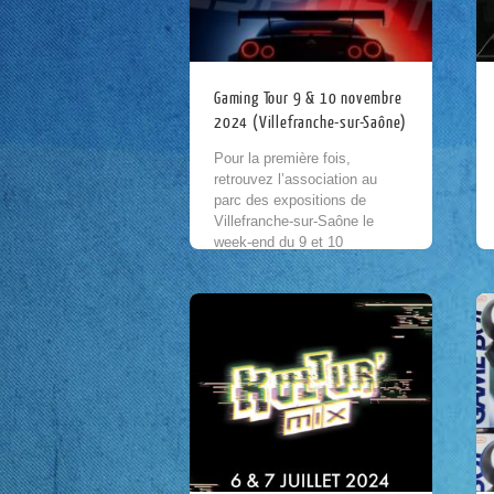
Gaming Tour 9 & 10 novembre
2024 (Villefranche-sur-Saône)
Pour la première fois,
retrouvez l’association au
parc des expositions de
Villefranche-sur-Saône le
week-end du 9 et 10
novembre à l’occasion du
salon E-sport Gaming Tour
organisé par l’association
FRENCH...