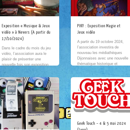
Exposition « Musique & Jeux
PIKY : Exposition Magie et
vidéo » à Nevers (A partir du
Jeux vidéo
17/10/2024)
A partir du 19 octobre 2024,
l’association investira de
Dans le cadre du mois du jeu
nouveau les médiathèques
vidéo, l’association aura le
Dijonnaises avec une nouvelle
plaisir de présenter une
thématique historique et
nouvelle fois son exposition
ludique explorant le thème de
thématique sur l’histoire de la
la magie à travers l’histoire
musique à la médiathèque
des...
Jean Jaurès...
Geek Touch – 4 & 5 mai 2024
(Lyon)