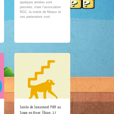
quelques années sont
passées, mais l’association
RGC, la mairie de Meaux et
ses partenaires sont
désormais fin prêts à vous
proposer, les 2 et 3 mars
prochains,...
Soirée de lancement PIKY au
Singe en Hiver [Dijon, 17