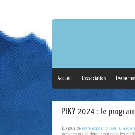
Accueil
L’association
Evenemen
PIKY 2024 : le progra
En plus de
notre exposition sur la magie e
activités qui se dérouleront dans les méd