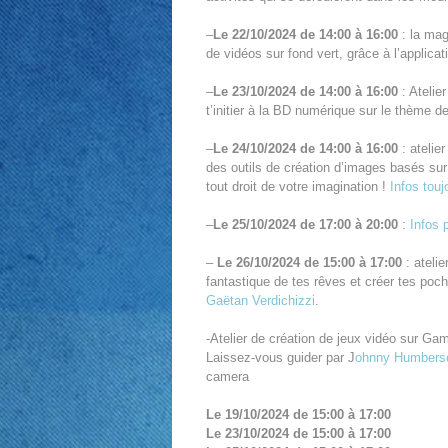
–
Le 22/10/2024 de 14:00 à 16:00
: la mag
de vidéos sur fond vert, grâce à l’applica
–
Le 23/10/2024 de 14:00 à 16:00
: Atelie
t’initier à la BD numérique sur le thème 
–
Le 24/10/2024 de 14:00 à 16:00
: atelie
des outils de création d’images basés sur l
tout droit de votre imagination !
Infos touj
–
Le 25/10/2024 de 17:00 à 20:00
:
Infos p
–
Le 26/10/2024 de 15:00 à 17:00
: atelie
fantastique de tes rêves et créer tes poc
Gaëtan Verdichizzi
.
-Atelier de création de jeux vidéo sur Ga
Laissez-vous guider par J
ohnny Humbers
camera
Le 19/10/2024 de 15:00 à 17:00
Le 23/10/2024 de 15:00 à 17:00