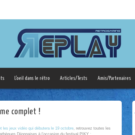
ts
L’oeil dans le rétro
Articles/Tests
Amis/Partenaires
mme complet !
t les jeux vidéo qui débutera le 19 octobre
, retrouvez toutes les
iathèques Dijonnaises à l’occasion du festival PIKY :