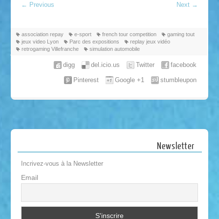
←
Previous
Next
→
association repay
e-sport
french tour competition
gaming tout
jeux video Lyon
Parc des expositions
replay jeux vidéo
retrogaming Villefranche
simulation automobile
digg
del.icio.us
Twitter
facebook
Pinterest
Google +1
stumbleupon
Newsletter
Incrivez-vous à la Newsletter
Email