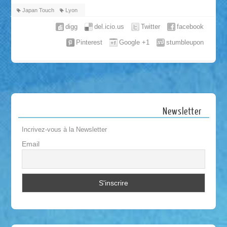
Japan Touch
Lyon
digg
del.icio.us
Twitter
facebook
Pinterest
Google +1
stumbleupon
Newsletter
Incrivez-vous à la Newsletter
Email