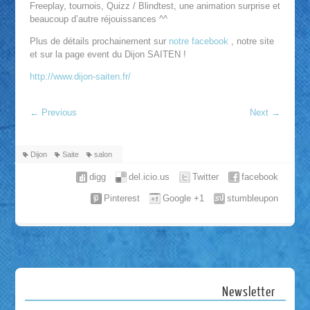
Freeplay, tournois, Quizz / Blindtest, une animation surprise et
beaucoup d’autre réjouissances ^^
Plus de détails prochainement sur
notre facebook
, notre site
et sur la page event du Dijon SAITEN !
http://www.dijon-saiten.fr/
←
Previous
Next
→
Dijon
Saite
salon
digg
del.icio.us
Twitter
facebook
Pinterest
Google +1
stumbleupon
Newsletter