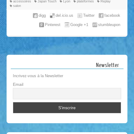
accessoires
Japan Touch
Lyon
plateformes
Replay
salon
digg
del.icio.us
Twitter
facebook
Pinterest
Google +1
stumbleupon
Newsletter
Incrivez-vous à la Newsletter
Email