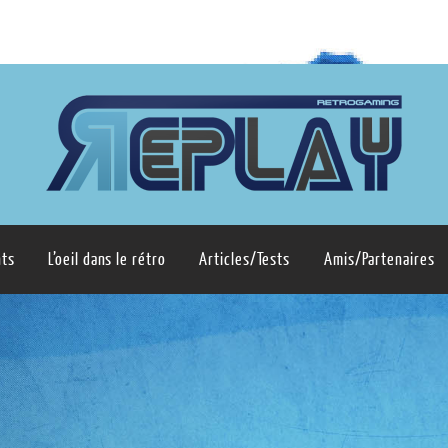
ts
L’oeil dans le rétro
Articles/Tests
Amis/Partenaires