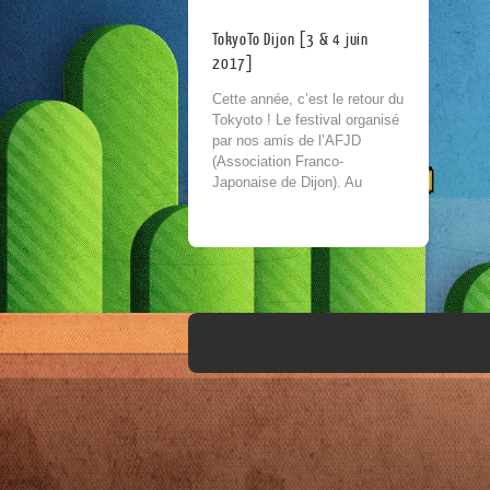
TokyoTo Dijon [3 & 4 juin
2017]
Cette année, c’est le retour du
Tokyoto ! Le festival organisé
par nos amis de l’AFJD
(Association Franco-
Japonaise de Dijon). Au
programme pour l’association,
une thématique spéciale jeux
musicaux, de...