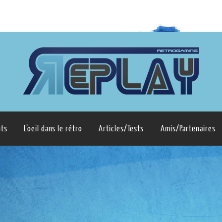
ts
L’oeil dans le rétro
Articles/Tests
Amis/Partenaires