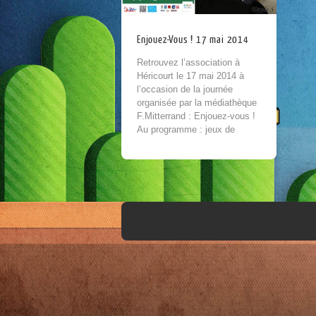
Enjouez-Vous ! 17 mai 2014
Retrouvez l’association à
Héricourt le 17 mai 2014 à
l’occasion de la journée
organisée par la médiathèque
F.Mitterrand : Enjouez-vous !
Au programme : jeux de
plateaux, jouets et bien...