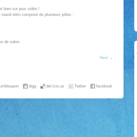
t bien sur jeux vidéo !
 stand rétro composé de plusieurs pôles :
es de salon.
Next
→
tumbleupon
digg
del.icio.us
Twitter
facebook