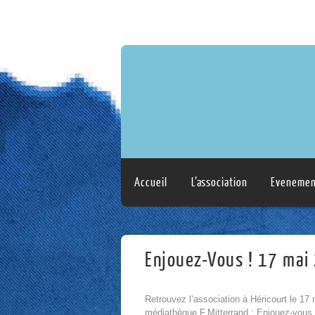
Accueil
L’association
Evenemen
Enjouez-Vous ! 17 mai
Retrouvez l’association à Héricourt le 17 
médiathèque F.Mitterrand : Enjouez-vous 