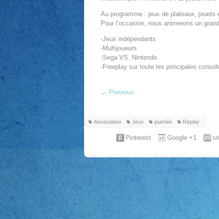
Au programme : jeux de plateaux, jouets e
Pour l’occasion, nous animerons un grand
-Jeux indépendants
-Multijoueurs
-Sega VS. Nintendo
-Freeplay sur toute les principales consol
←
Previous
Association
Jeux
journée
Replay
Pinterest
Google +1
s