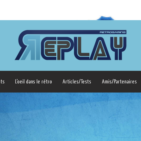
ts
L’oeil dans le rétro
Articles/Tests
Amis/Partenaires