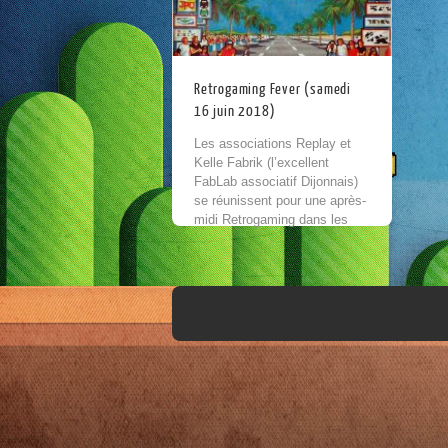
Retrogaming Fever (samedi
16 juin 2018)
Les associations Replay et
Kelle Fabrik (l’excellent
FabLab associatif Dijonnais)
se réunissent pour une après-
midi Retrogaming dans les
locaux du Fablab au sous sol
de la maison des associations
le...