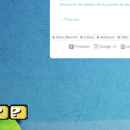
Retrouvez les photos de la journée de déd
←
Previous
Alexis Blanchet
Cultura
dédicaces
Dijon
Pinterest
Google +1
s