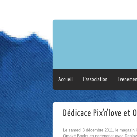
Accueil
L’association
Evenemen
Dédicace Pix’n’love e
Le samedi 3 décembre 2011, le magasin Cul
Omaké Books en partenariat avec Replay