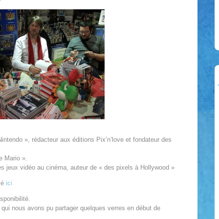
 Nintendo », rédacteur aux éditions Pix’n’love et fondateur des
e Mario ».
es jeux vidéo au cinéma, auteur de « des pixels à Hollywood »
mé
ici
sponibilité.
c qui nous avons pu partager quelques verres en début de