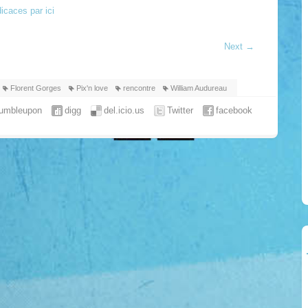
icaces par ici
Next
→
Florent Gorges
Pix'n love
rencontre
William Audureau
tumbleupon
digg
del.icio.us
Twitter
facebook