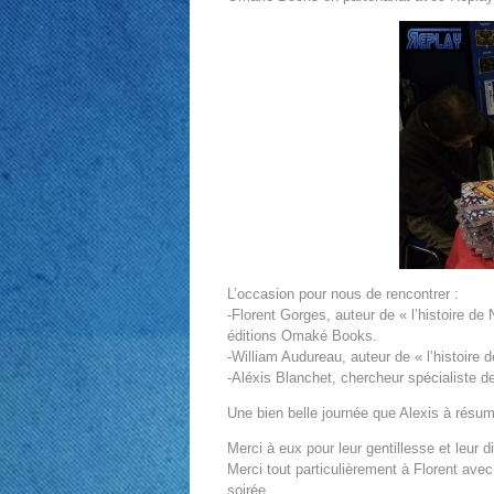
L’occasion pour nous de rencontrer :
-Florent Gorges, auteur de « l’histoire de
éditions Omaké Books.
-William Audureau, auteur de « l’histoire d
-Aléxis Blanchet, chercheur spécialiste d
Une bien belle journée que Alexis à résu
Merci à eux pour leur gentillesse et leur di
Merci tout particulièrement à Florent ave
soirée.