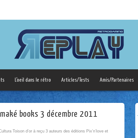
ts
L’oeil dans le rétro
Articles/Tests
Amis/Partenaires
t Omaké books 3 décembre 2011
tura Toison d’or à reçu 3 auteurs des éditions Pix’n’love et
.