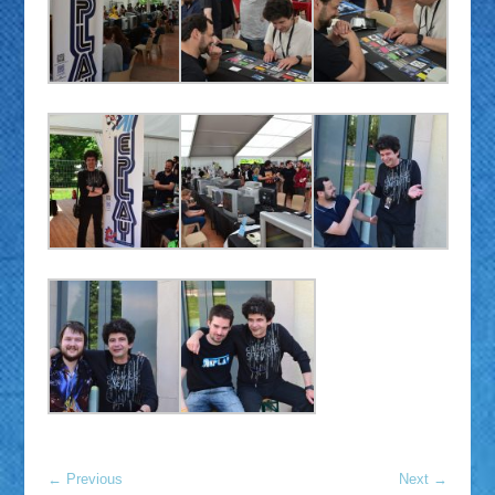
←
Previous
Next
→