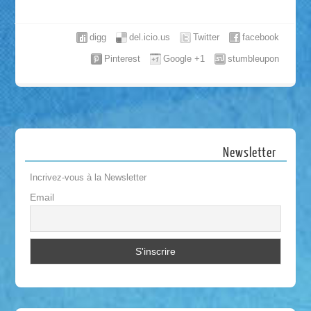
digg
del.icio.us
Twitter
facebook
Pinterest
Google +1
stumbleupon
Newsletter
Incrivez-vous à la Newsletter
Email