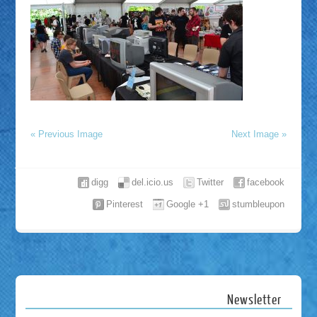
« Previous Image
Next Image »
digg
del.icio.us
Twitter
facebook
Pinterest
Google +1
stumbleupon
Newsletter