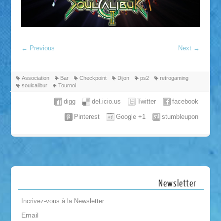
←
Previous
Next
→
Association
Bar
Checkpoint
Dijon
ps2
retrogaming
soulcalibur
Tournoi
digg
del.icio.us
Twitter
facebook
Pinterest
Google +1
stumbleupon
Newsletter
Incrivez-vous à la Newsletter
Email