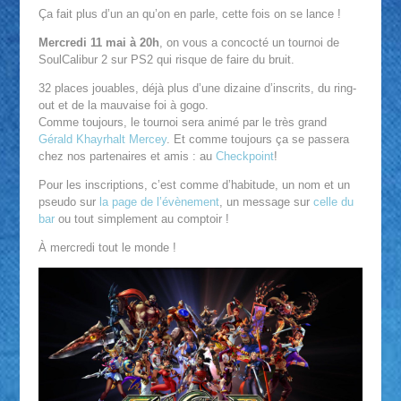
Ça fait plus d’un an qu’on en parle, cette fois on se lance !
Mercredi 11 mai à 20h
, on vous a concocté un tournoi de
SoulCalibur 2 sur PS2 qui risque de faire du bruit.
32 places jouables, déjà plus d’une dizaine d’inscrits, du ring-
out et de la mauvaise foi à gogo.
Comme toujours, le tournoi sera animé par le très grand
Gérald Khayrhalt Mercey
. Et comme toujours ça se passera
chez nos partenaires et amis : au
Checkpoint
!
Pour les inscriptions, c’est comme d’habitude, un nom et un
pseudo sur
la page de l’évènement
, un message sur
celle du
bar
ou tout simplement au comptoir !
À mercredi tout le monde !