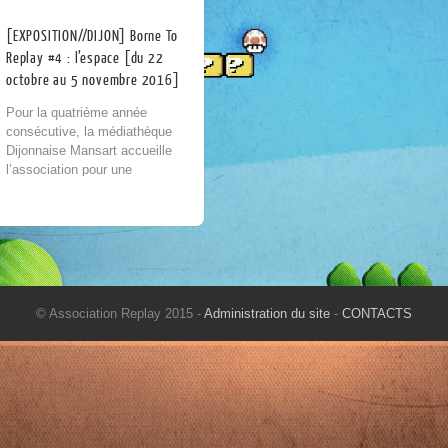
[EXPOSITION//DIJON] Borne To
Replay #4 : l’espace [du 22
octobre au 5 novembre 2016]
Pour la quatrième année
consécutive, la médiathèque
Dijonnaise Mansart accueille
l’association pour une
exposition à la fois historique
et ludique [depuis l’an dernier
vous pouvez également
retrouver une partie de...
© Association Replay 2015 -
Administration du site
-
CONTACTS