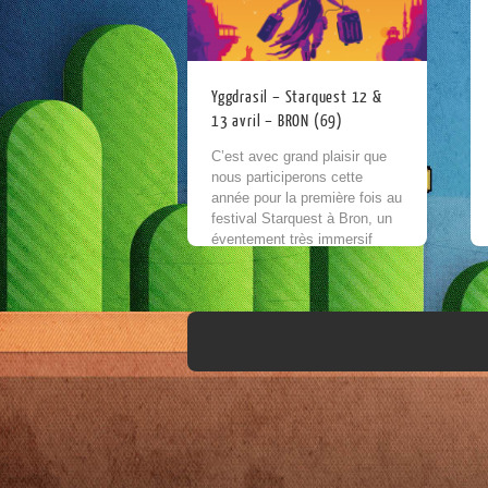
Yggdrasil – Starquest 12 &
13 avril – BRON (69)
C’est avec grand plaisir que
nous participerons cette
année pour la première fois au
festival Starquest à Bron, un
éventement très immersif
estampillé Yggdrasil® ! Pour
cette seconde édition,
Starquest...