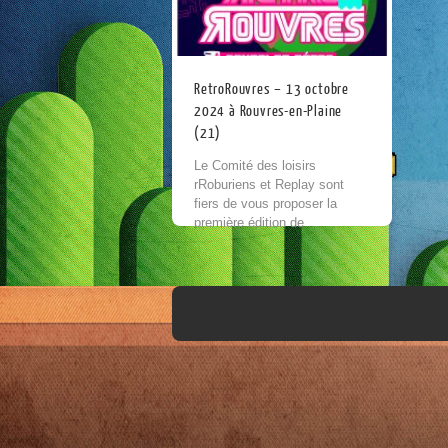
RetroRouvres – 13 octobre
2024 à Rouvres-en-Plaine
(21)
Le Comité des loisirs
rRoburiens et Replay sont
fiers de vous proposer la
première édition de
RetroRouvres! Venez
découvrir ou redécouvrir les
consoles de jeux vidéos des
années 80/90/2000 à...