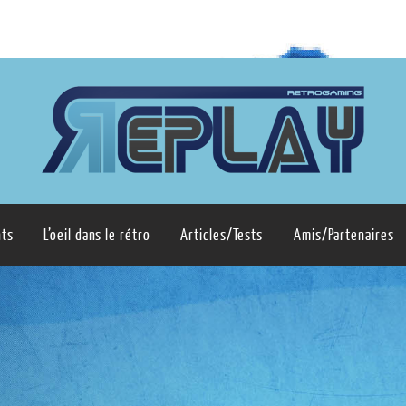
ts
L’oeil dans le rétro
Articles/Tests
Amis/Partenaires